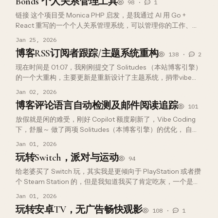
Bonds 个人关系管理工具
98 ·
1
链接 这个项目受 Monica PHP 启发，是我通过 AI 用 Go +
React 重写的一个个人关系管理系统，可以管理你的工作、家
人关系，记录他们的生日、纪念日等信息，还可以记录朋友之
Jan 25, 2026
间的借还之类的事情，等等。这个重制版的一大亮点就是…
博客RSS订阅者跟踪/主题系统重构
138 ·
2
现在时间是 01:07，我刚刚提交了 Solitudes （本站博客引擎）
的一个大重构，主要更新是重新设计了主题系统，捎带vibe
coding fork 了一个 astro 主题到 Solitudes，主要是利用上这
Jan 02, 2026
个主题系统，还有RSS…
博客评论语言自动检测及邮件阅读追踪
101
放假就是闲的难受，刚好 Copilot 额度刷新了，Vibe Coding
下，舒服～ 做了两项 Solitudes（本博客引擎）的优化， 自动
匹配语言发送邮件通知 邮件阅读追踪 自动匹配语言我原本只是
Jan 01, 2026
想着用 Go 的正则简单匹配下，结果 …
玩转Switch，派对与运动
94
给老婆买了 Switch 玩，其实我是更倾向于 PlayStation 或者攒
个 Steam Station 的，但是我知道我买了肯定吃灰，一个是我
没太多时间玩，另一个是我腻的很快，我喜欢几个人一起玩，
Jan 01, 2026
不喜欢单机/RPG，所以最终选择了 S…
玩转安卓TV，无广告畅快观影
108 ·
1