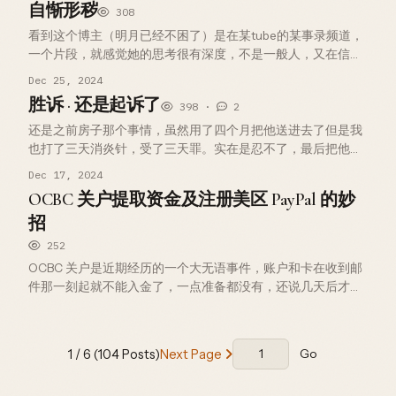
自惭形秽
308
看到这个博主（明月已经不困了）是在某tube的某事录频道，
一个片段，就感觉她的思考很有深度，不是一般人，又在信息
流看到他在平台开账号了，直接关注一波，结果真是大开眼
Dec 25, 2024
界，宝藏博主，思考有深度，知识面比较广。 今天给 nezha 加
胜诉 · 还是起诉了
398 ·
2
oauth…
还是之前房子那个事情，虽然用了四个月把他送进去了但是我
也打了三天消炎针，受了三天罪。实在是忍不了，最后把他起
诉了，起诉时什么信息都没有只有姓名和住址。民事诉讼法规
Dec 17, 2024
定只要提供的信息足以使对方与他人相区别就能立案，实际操
OCBC 关户提取资金及注册美区 PayPal 的妙
作中没有身份证号是没发立…
招
252
OCBC 关户是近期经历的一个大无语事件，账户和卡在收到邮
件那一刻起就不能入金了，一点准备都没有，还说几天后才限
制入金，实际上收到邮件已经毙了。SGD 还好，还能直接转
出，在 GSA 里面还有刚好价值 98 SGD 的 USD，没法 con…
1 / 6 (104 Posts)
Next Page
Go
Go