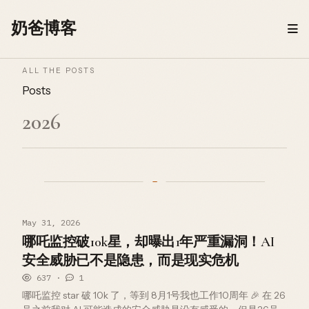
Skip to content
奶爸博客
ALL THE POSTS
Posts
2026
May 31, 2026
哪吒监控破10k星，却曝出1年严重漏洞！AI
安全威胁已不是隐患，而是现实危机
637 ·
1
哪吒监控 star 破 10k 了，等到 8月1号我也工作10周年 🎉 在 26