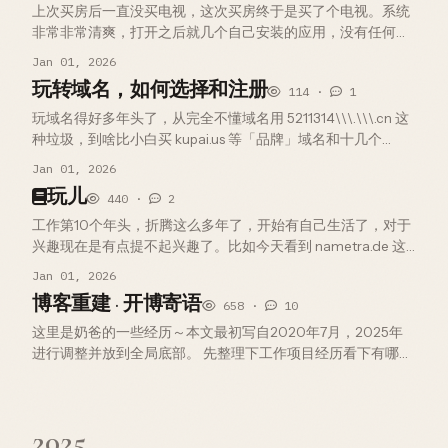
上次买房后一直没买电视，这次买房终于是买了个电视。系统
非常非常清爽，打开之后就几个自己安装的应用，没有任何推
荐和广告，爱优腾一个没装，装了BBLL、YouTube和yamby。
Jan 01, 2026
现在看视频体验特别的好。没买电视时hxd给了我他的emby站
玩转域名，如何选择和注册
114 ·
1
点，…
玩域名得好多年头了，从完全不懂域名用 5211314\\\.\\\.cn 这
种垃圾，到啥比小白买 kupai.us 等「品牌」域名和十几个
LL.gy 幻想暴富，最后玩明白了到玩成本高点的优质域名，我
Jan 01, 2026
一直在场，今年还注册了2个新域名。虽然我…
玩儿
440 ·
2
工作第10个年头，折腾这么多年了，开始有自己生活了，对于
兴趣现在是有点提不起兴趣了。比如今天看到 nametra.de 这
个域名市场，有些感慨，江山代有才人出啊，前些年域名行情
Jan 01, 2026
还可以的时候，什么米表，什么市场，大家都是比较关心的甚
博客重建 · 开博寄语
658 ·
10
至百花齐放…
这里是奶爸的一些经历～本文最初写自2020年7月，2025年
进行调整并放到全局底部。 先整理下工作项目经历看下有哪些
值得去记录一下的， Teveu 北京探视科技，16年8月 17年4月 1.
在君正定制的小型安卓开发版，在上面做一些 C/S…
2025