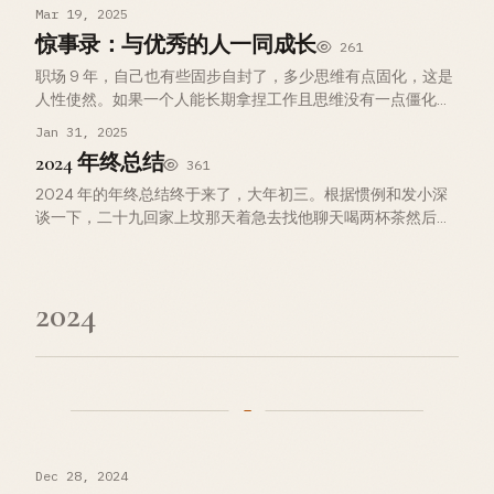
数量限制的问题，可以在 CPI 调用之前对 account infos 进行
Mar 19, 2025
去重合并 Account…
惊事录：与优秀的人一同成长
261
职场 9 年，自己也有些固步自封了，多少思维有点固化，这是
人性使然。如果一个人能长期拿捏工作且思维没有一点僵化与
偏见，真的很佩服。排斥没见过的东西，真的很可怕。希望我
Jan 31, 2025
尽量保持空杯心态不断进步。 所有 case 按照时间顺序倒序排
2024 年终总结
361
列，Thin…
2024 年的年终总结终于来了，大年初三。根据惯例和发小深
谈一下，二十九回家上坟那天着急去找他聊天喝两杯茶然后就
要走了他改天再到我家找我，发小刚从这里离开，原本约的昨
天，昨天有事来了半小时匆忙走了，又改约的今天，他家族联
系还比较密切事情比较…
2024
Dec 28, 2024