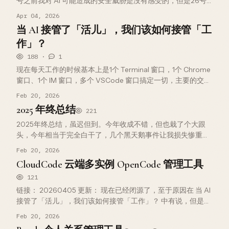
号之前我对 AI 可能造成的安全威胁是没有感受的，但是26号
之后我可以说AI安全威胁不是隐患，而是现行危机。 26号晚上
Apr 04, 2026
10点半左右，在打排位赛，看了下邮件通…
当 AI 接管了「活儿」，我们该如何接管「工
作」？
188 ·
1
现在每天工作的时候基本上是1个 Terminal 窗口，1个 Chrome
窗口、1个 IM 窗口，多个 VSCode 窗口搞定一切，主要的交互
和产出是通过 Terminal 和 Claude Code 交互，偶尔会 code .
Feb 20, 2026
来看下 …
2025 年终总结
221
2025年终总结，虽迟但到。今年收成不错，但也栽了个大跟
头，今年相当于完全白干了，几个黑天鹅事件让我损失惨重，
我是第一年参与交易，之前一直只做技术，没吃过亏，一直在
Feb 20, 2026
扛。 2025年好像没啥记忆深刻的事情，翻了翻去年的博文，
CloudCode 云端多实例 OpenCode 管理工具
发现应该是很累的，…
121
链接： 20260405 更新： 现在已经闭源了，至于原因在 当 AI
接管了「活儿」，我们该如何接管「工作」？ 中有说，但是
docker image 依然可用，下面是个示例 docker compose，
Feb 20, 2026
暴露到 localhost 然后…