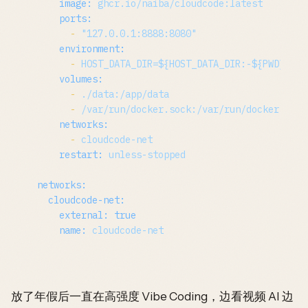
image:
ghcr.io/naiba/cloudcode:latest
ports:
-
"127.0.0.1:8888:8080"
environment:
-
HOST_DATA_DIR=${HOST_DATA_DIR:-${PWD}/dat
volumes:
-
./data:/app/data
-
/var/run/docker.sock:/var/run/docker.sock
networks:
-
cloudcode-net
restart:
unless-stopped
networks:
cloudcode-net:
external:
true
name:
cloudcode-net
放了年假后一直在高强度 Vibe Coding，边看视频 AI 边