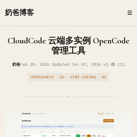
Skip to content
奶爸博客
CloudCode 云端多实例 OpenCode
管理工具
奶爸
Feb 20, 2026
·
Updated
Jun 02, 2026
·
v1
·
121
OPENSOURCE
GO
VIBE CODING
AI