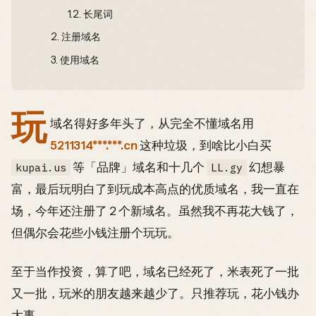
1.2.
长尾词
2.
注册域名
3.
使用域名
玩
域名得好多年头了，从完全不懂域名用
5211314***.***.cn
这种垃圾，到啥比小白买
等「品牌」域名和十几个
幻想暴
kupai.us
LL.gy
富，最后玩明白了到玩成本高点的优质域名，我一直在
场，今年还注册了 2 个新域名。虽然我不再花大钱了，
但偶尔会花些小钱注册个玩玩。
至于当作投资，算了吧，域名已经死了，米表死了一批
又一批，玩米的朋友越来越少了。只推荐玩，花小钱办
大事。