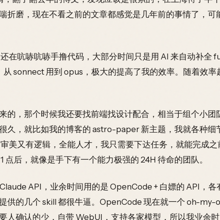
喘折磨，现在不看之前的文章都感觉是几年前的事情了，可
还在吭哧吭哧手撸代码，大部分时间只是用 AI 来自动补全 fu
力，从 sonnect 用到 opus，极大的提高了我的效率。随着效
。
来的，那个时候我还要找前端找设计配合，相当于组个小团
久，就比如我的博客的 astro-paper 新主题，我就各
既有审美又有逻辑，全能人才，我只需要下达任务，就能完成
1 点后，就像是手下有一个能力极强的 24H 待命的团队。
+ Claude API，业余时间用的是 OpenCode + 白嫖的 AP
个 skill 都很牛逼。OpenCode 现在就一个 oh-my-
人确认的少，自带 WebUI，支持各家模型，所以我业余时间一