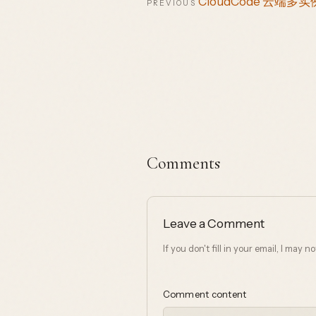
CloudCode 云端多实
PREVIOUS
Comments
Leave a Comment
If you don't fill in your email, I may 
Comment content