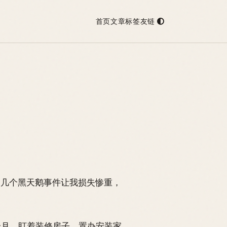
首页
文章
标签
友链
，几个黑天鹅事件让我损失惨重，
个月，盯着装修房子，置办安装家