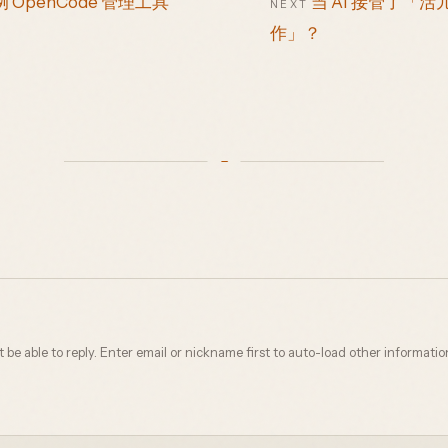
例 OpenCode 管理工具
当 AI 接管了「
NEXT
作」？
not be able to reply. Enter email or nickname first to auto-load other informatio