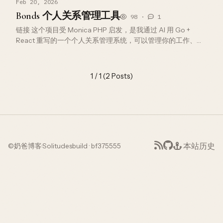
Feb 20, 2026
暴露到 localhost 然后…
Bonds 个人关系管理工具
98 ·
1
链接 这个项目受 Monica PHP 启发，是我通过 AI 用 Go +
React 重写的一个个人关系管理系统，可以管理你的工作、家
人关系，记录他们的生日、纪念日等信息，还可以记录朋友之
间的借还之类的事情，等等。这个重制版的一大亮点就是…
1 / 1 (2 Posts)
本站历史
©
奶爸博客
·
Solitudes
build · bf375555