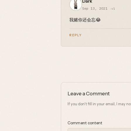
Dark
Sep 13, 2021
·v1
我赌你还会忘😂
REPLY
Leave a Comment
If you don't fill in your email, I may 
Comment content