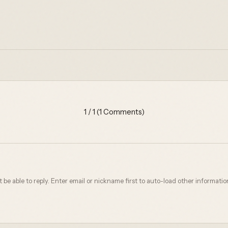
1 / 1 (1 Comments)
not be able to reply. Enter email or nickname first to auto-load other informatio