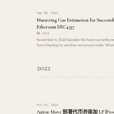
Sep 08, 2023
Mastering Gas Estimation for Successf
Ethereum ERC4337
1121
November 6, 2023 Update We have currently swi
from Stackup to another service provider. Whe
2022
Oct 22, 2022
Aptos: Move 部署代币并添加 LP [Produ