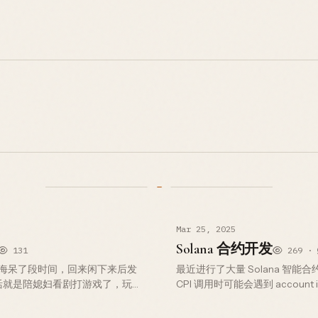
Mar 25, 2025
Solana 合约开发
131
269 ·
海呆了段时间，回来闲下来后发
最近进行了大量 Solana 智
活就是陪媳妇看剧打游戏了，玩个
CPI 调用时可能会遇到 accoun
是正常的生活，忙忙碌碌，没啥时
对 account infos 进行去重合并 