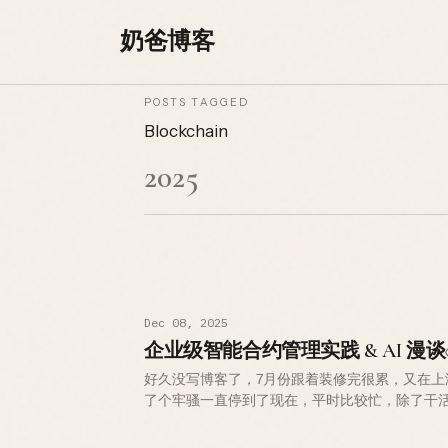
Skip to content
奶爸博客
POSTS TAGGED
Blockchain
2025
Dec 08, 2025
企业级智能合约管理实践 & AI 漫谈
好久没写博客了，7月份跟着装修完很累，又在上
了个牢骚一直停到了现在，平时比较忙，除了干
手机都是奢侈，可以说是过上正常生活了，这才
间。以前的时候漂泊在外打…