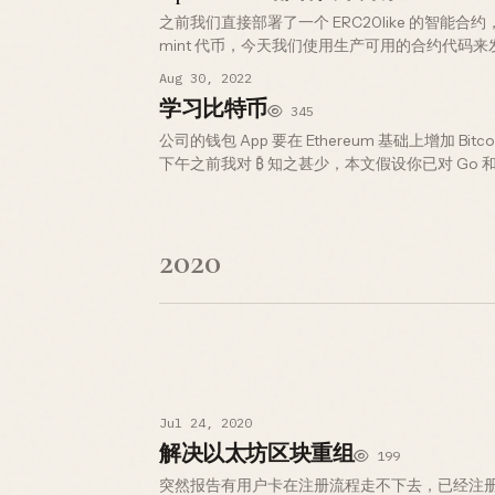
之前我们直接部署了一个 ERC20like 的智能
mint 代币，今天我们使用生产可用的合约代码
这是 最终效果：可在 Coins 看到 Token 和 LP Token
Aug 30, 2022
学习比特币
345
公司的钱包 App 要在 Ethereum 基础上增加 B
下午之前我对 ₿ 知之甚少，本文假设你已对 Go 和 Ru
网水龙头 rustbitcoin：rust …
2020
Jul 24, 2020
解决以太坊区块重组
199
突然报告有用户卡在注册流程走不下去，已经注