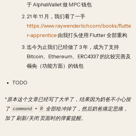
于 AlphaWallet 做 MPC 钱包
21 年 11 月，我们看了一手
https://www.raywenderlich.com/books/flutte
r-apprentice
由我打头使用 Flutter 全部重构
迄今为止我们已经做了 3 年，成为了支持
Bitcoin、Ethereum、ERC4337 的比较完善及
领先
（功能方面）的钱包
TODO
*
原本这个文章已经写了大半了，结果因为奶爸不小心按
了
+
全部给冲掉了，然后奶爸痛定思痛，
command
R
加了 刷新/关闭 页面时的弹窗提醒。