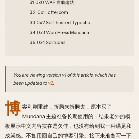
3.1.
0x0 WAP 自助建站
3.2.
0x1 Lofter.com
3.3.
0x2 Self-hosted Typecho
3.4.
0x3 WordPress Mundana
3.5.
0x4 Solitudes
You are viewing version v1 of this article, which has
been updated to
v2
.
博
客刚刚重建，折腾来折腾去，原本买了
Mundana 主题准备长期使用的，结果老外的模
板展示中文内容实在是欠佳，也没有给到我一种满足和
成就感。不如用回自己的博客引擎。接下来准备写一下