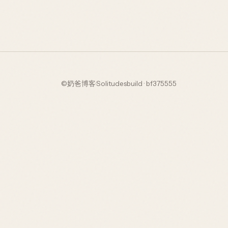
©
奶爸博客
·
Solitudes
build · bf375555