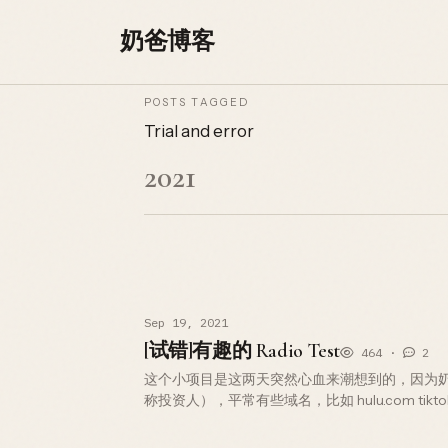
Skip to content
奶爸博客
POSTS TAGGED
Trial and error
2021
Sep 19, 2021
[试错]有趣的 Radio Test
464 ·
2
这个小项目是这两天突然心血来潮想到的，因为
称投资人），平常有些域名，比如 hulu.com tik
令人向往。 而一些普通的易读但是非单词的纯字
里…