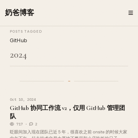
Skip to content
奶爸博客
POSTS TAGGED
GitHub
2024
Oct 10, 2024
GitHub 协同工作流 v2，仅用 GitHub 管理团
队
717 ·
2
眨眼间加入现在团队已近 5 年，很喜欢之前 onsite 的时候大家