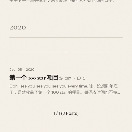
中午下午一起去技术交易大厦地下餐厅和小店吃饭的日子。加
入团队的第二年就开始远程，到现在，其实些许有些遗憾，大
家面对面的时间也没多久就进入远程工作了，但是我也喜欢当
下的远程的…
2020
Dec 08, 2020
第一个 100 star 项目
287 ·
1
Ooh I see you, see you, see you every time. 哇，没想到年底
了，居然收获了第一个 100 star 的项目。做码农时间也不短
了，奶爸也是从14年开始就比较多的编写代码。这条路从 ASP
开始，不知道…
1 / 1 (2 Posts)