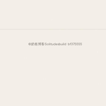
©
奶爸博客
·
Solitudes
build · bf375555