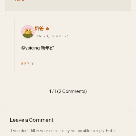
奶爸
Feb 20, 2024
·v1
@ysicing 新年好
REPLY
1 / 1 (2 Comments)
Leave a Comment
If you don't fill in your email, I may not be able to reply. Enter