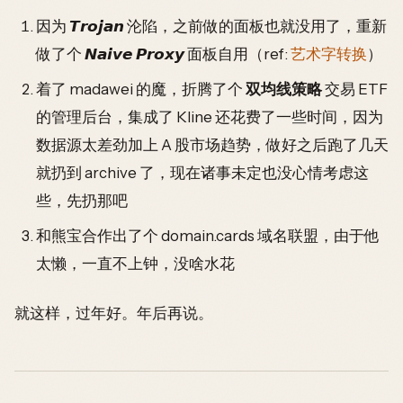
因为 𝙏𝙧𝙤𝙟𝙖𝙣 沦陷，之前做的面板也就没用了，重新
做了个 𝙉𝙖𝙞𝙫𝙚 𝙋𝙧𝙤𝙭𝙮 面板自用（ref:
艺术字转换
）
着了 madawei 的魔，折腾了个
双均线策略
交易 ETF
的管理后台，集成了 Kline 还花费了一些时间，因为
数据源太差劲加上 A 股市场趋势，做好之后跑了几天
就扔到 archive 了，现在诸事未定也没心情考虑这
些，先扔那吧
和熊宝合作出了个 domain.cards 域名联盟，由于他
太懒，一直不上钟，没啥水花
就这样，过年好。年后再说。