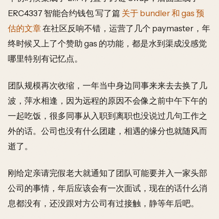
ERC4337 智能合约钱包 写了篇
关于 bundler 和 gas 预
估的文章
在社区反响不错，运营了几个 paymaster，年
终时候又上了个赞助 gas 的功能，都是水到渠成没感觉
哪里特别有记忆点。
团队规模再次收缩，一年当中身边同事来来去去换了几
波，萍水相逢，因为远程的原因不会像之前中午下午的
一起吃饭，很多同事从入职到离职也没说过几句工作之
外的话。公司也没有什么团建，相遇的缘分也就随风而
逝了。
刚给定亲请完假老大就通知了团队可能要并入一家头部
公司的事情，年后应该会有一次面试，现在的话什么消
息都没有，还没跟对方公司有过接触，静等年后吧。