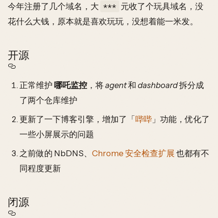
今年注册了几个域名，大
元收了个玩具域名，没
***
花什么大钱，原本就是喜欢玩玩，没想着能一米发。
开源
正常维护
哪吒监控
，将
agent
和
dashboard
拆分成
了两个仓库维护
更新了一下博客引擎，增加了「
哔哔
」功能，优化了
一些小屏展示的问题
之前做的 NbDNS、
Chrome 安全检查扩展
也都有不
同程度更新
闭源