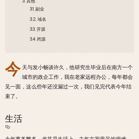
3.
其他
3.1.
副业
3.2.
域名
3.3.
开源
3.4.
闭源
今
天与发小畅谈许久，他研究生毕业后在南方一个
城市的政企工作，我在老家远程办公，每年都会
见一面，这么些年还没漏过一次，我们见完代表今年结
束了。
生活
今年事务繁多，尤其是生活上。去年在家里呆的很难