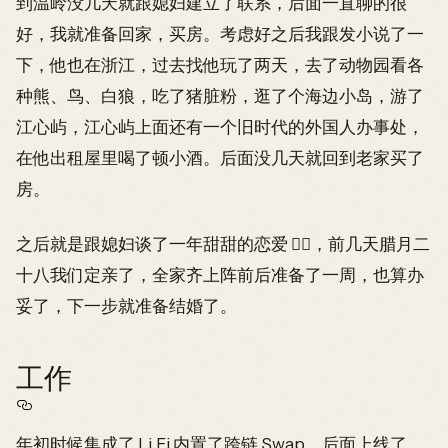
到温岭没几天就跟媳妇建立了联系，后面一直聊的很
好，我就准备回家，买房。考虑好之后我跟发小说了一
下，他也在浙江，过去找他玩了两天，去了动物园看各
种熊、鸟、白狼，吃了猪脏粉，逛了个海边小岛，游了
江心屿，江心屿上面还有一个旧时代的外国人办事处，
在他出租屋里喝了顿小酒。后面没几天就回到老家买了
房。
之后就是跟媳妇谈了一年甜甜的恋爱 ❤️‍🔥，前几天腊月二
十八我们定亲了，全家齐上阵前后准备了一周，也算办
妥了，下一步就准备结婚了。
工作
年初时候集成了 Li.Fi 内置了跨链 Swap，后面上线了