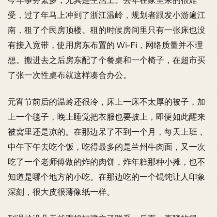
受，过了年马上冲到了浙江温岭，规划者跟发小游遍江
南，租了个民房顶楼。租的时候房间里只有一张床也没
有接入宽带，使用房东布置的 Wi-Fi，网络质量并不理
想。搬进去之后房东配了个餐桌和一个椅子，在超市买
了张一次性桌布就这样凑合办公。
元宵节前后的温岭还很冷，床上一床不太厚的被子，加
上一个毯子，晚上睡觉把衣服也要披上，即便如此醒来
被窝里还是凉的。在那边呆了不到一个月，每天上班，
中午下午去吃个饭，吃得最多的是兰州牛肉面，又一次
吃了一个老师傅做的炸的肉饼，炸年糕那种小摊，也不
知道是哪个地方的小吃。在那边吃的一个馄饨让人印象
深刻，很大皮很薄像纸一样。