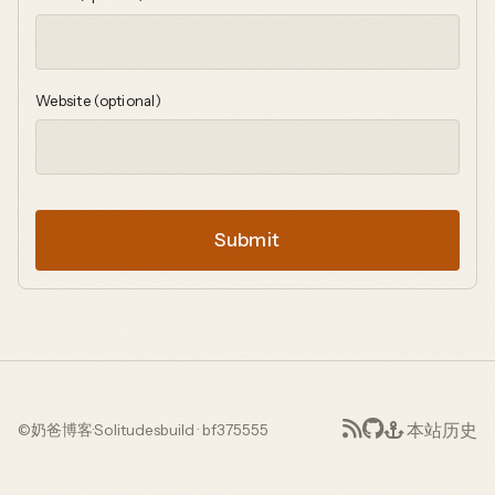
Website (optional)
Submit
本站历史
©
奶爸博客
·
Solitudes
build · bf375555