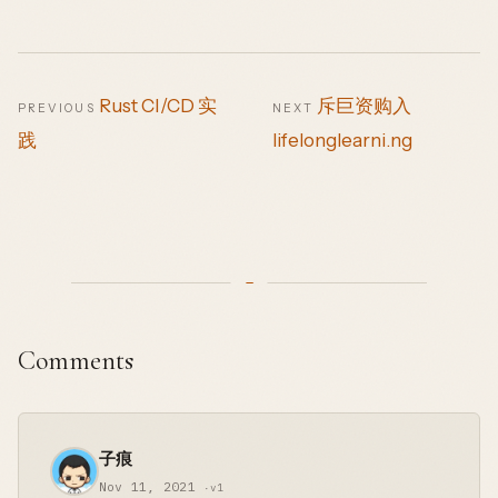
Rust CI/CD 实
斥巨资购入
PREVIOUS
NEXT
践
lifelonglearni.ng
Comments
子痕
Nov 11, 2021
·v1