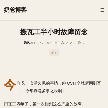
Skip to content
奶爸博客
搬瓦工半小时故障留念
奶爸
Oct 26, 2021
·
v1
·
212
·
2
WTF
今
年又一次活久见的事情，继 OVH 全球断网到瓦
工，今年真是多事之秋啊。
用瓦工四年了，第一次碰到这么严重的故障。