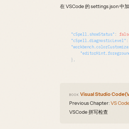
在 VSCode 的 settings.
"cSpell.showStatus"
:
fals
"cSpell.diagnosticLevel"
:
"workbench.colorCustomiza
"editorHint.foregroun
}
,
Visual Studio Cod
BOOK
Previous Chapter:
VS Cod
VSCode 拼写检查