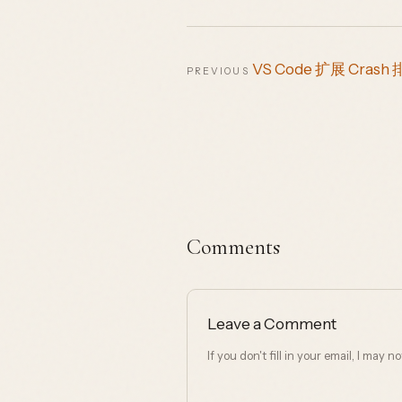
VS Code 扩展 Crash
PREVIOUS
Comments
Leave a Comment
If you don't fill in your email, I may 