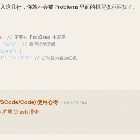
json 中加入这几行，你就不会被 Problems 里面的拼写提示困扰了。
e
,
// 不要在 Problems 中展示
"Hint"
,
// 拼写提示等级
tions"
:
{
d"
:
"#ff0000"
// 拼写提示置为红色
e(VSCode/Code) 使用心得
—
CHAPTERS
e 扩展 Crash 排查