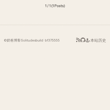
1 / 1 (1 Posts)
本站历史
©
奶爸博客
·
Solitudes
build · bf375555