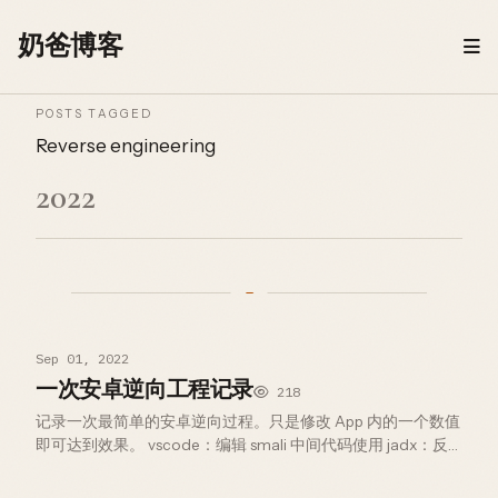
Skip to content
奶爸博客
POSTS TAGGED
Reverse engineering
2022
Sep 01, 2022
一次安卓逆向工程记录
218
记录一次最简单的安卓逆向过程。只是修改 App 内的一个数值
即可达到效果。 vscode：编辑 smali 中间代码使用 jadx：反
编译 dex 查看 java 代码、定位 smali 使用 apktool：解包打包
APK 在 apkt…