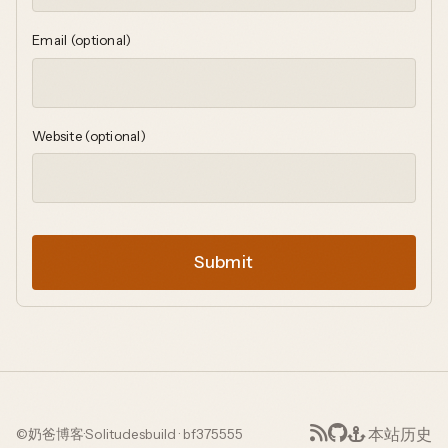
Email (optional)
Website (optional)
Submit
本站历史
©
奶爸博客
·
Solitudes
build · bf375555