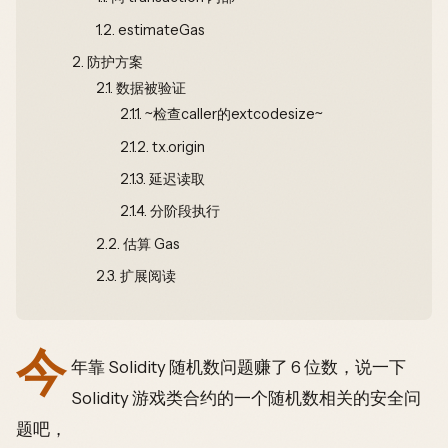
1.2.
estimateGas
2.
防护方案
2.1.
数据被验证
2.1.1.
~检查caller的extcodesize~
2.1.2.
tx.origin
2.1.3.
延迟读取
2.1.4.
分阶段执行
2.2.
估算 Gas
2.3.
扩展阅读
今
年靠 Solidity 随机数问题赚了 6 位数，说一下
Solidity 游戏类合约的一个随机数相关的安全问
题吧，