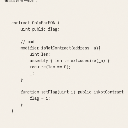
来自普通用户地址，
contract OnlyForEOA {  

    uint public flag;

    // bad

    modifier isNotContract(address _a){

        uint len;

        assembly { len := extcodesize(_a) }

        require(len == 0);

        _;

    }

    function setFlag(uint i) public isNotContract(m
        flag = i;

    }
