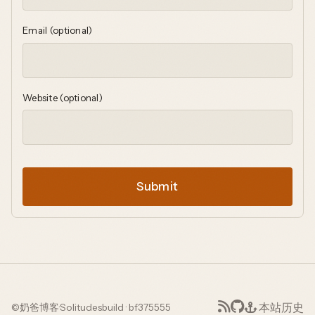
Email (optional)
Website (optional)
Submit
本站历史
©
奶爸博客
·
Solitudes
build · bf375555