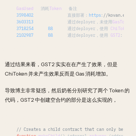
GasUsed
   消耗
Token
3598402
              直接部署：
https
:
//kovan.ether
3603313
              通过deployer，未使用
GasToken
：
3718254
88
      通过deployer，使用 
ChiToken
：
2102987
88
      通过deployer，使用 
GST2
: 
http
通过结果来看，GST2 实实在在产生了效果，但是
ChiToken 并未产生效果反而是 Gas 消耗增加。
导致博主非常疑惑，然后奶爸分别研究了两个 Token 的
代码，GST2 中创建空合约的部分是这么实现的，
// Creates a child contract that can only be dest
function
makeChild
(
) internal 
returns
 (address ad