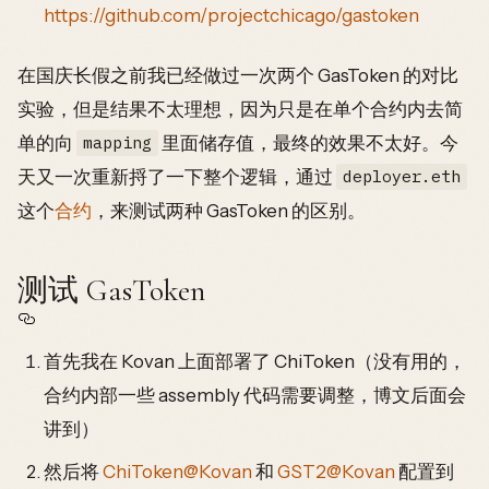
https://github.com/projectchicago/gastoken
在国庆长假之前我已经做过一次两个 GasToken 的对比
实验，但是结果不太理想，因为只是在单个合约内去简
单的向
里面储存值，最终的效果不太好。今
mapping
天又一次重新捋了一下整个逻辑，通过
deployer.eth
这个
合约
，来测试两种 GasToken 的区别。
测试 GasToken
首先我在 Kovan 上面部署了 ChiToken（没有用的，
合约内部一些 assembly 代码需要调整，博文后面会
讲到）
然后将
ChiToken@Kovan
和
GST2@Kovan
配置到