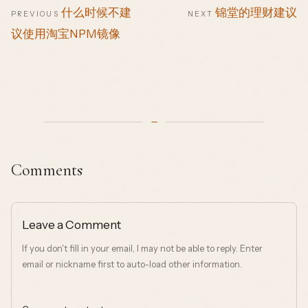
什么时候不建
锦堂的理财建议
PREVIOUS
NEXT
议使用淘宝NPM镜像
Comments
Leave a Comment
If you don't fill in your email, I may not be able to reply. Enter
email or nickname first to auto-load other information.