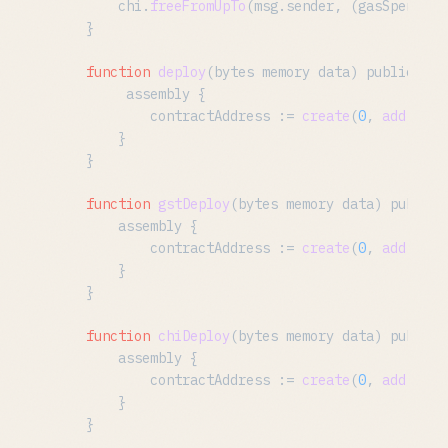
        chi.
freeFromUpTo
(msg.
sender
, (gasSpent + 
    }

function
deploy
(
bytes memory data
) public 
ret
         assembly {

            contractAddress := 
create
(
0
, 
add
(data
        }

    }

function
gstDeploy
(
bytes memory data
) public 
        assembly {

            contractAddress := 
create
(
0
, 
add
(data
        }

    }

function
chiDeploy
(
bytes memory data
) public 
        assembly {

            contractAddress := 
create
(
0
, 
add
(data
        }

    }
