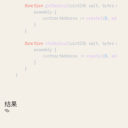
function
gstDeploy2
(
uint256 salt, bytes memor
        assembly {

            contractAddress := 
create2
(
0
, 
add
(dat
        }

    }

function
chiDeploy2
(
uint256 salt, bytes memor
        assembly {

            contractAddress := 
create2
(
0
, 
add
(dat
        }

    }

结果