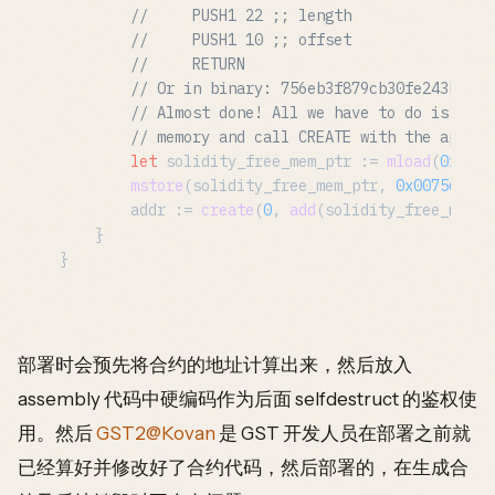
//     PUSH1 22 ;; length
//     PUSH1 10 ;; offset
//     RETURN
// Or in binary: 756eb3f879cb30fe243b4dfe
// Almost done! All we have to do is put 
// memory and call CREATE with the approp
let
 solidity_free_mem_ptr := 
mload
(
0x40
)

mstore
(solidity_free_mem_ptr, 
0x00756eb3f
        addr := 
create
(
0
, 
add
(solidity_free_mem_p
    }

部署时会预先将合约的地址计算出来，然后放入
assembly 代码中硬编码作为后面 selfdestruct 的鉴权使
用。然后
GST2@Kovan
是 GST 开发人员在部署之前就
已经算好并修改好了合约代码，然后部署的，在生成合