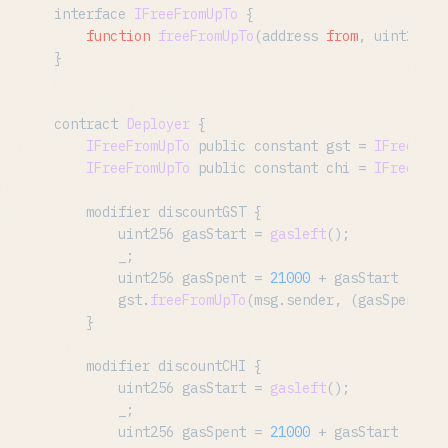
interface 
IFreeFromUpTo
 {

function
freeFromUpTo
(
address 
from
, uint256 v
}

contract 
Deployer
 {

IFreeFromUpTo
 public constant gst = 
IFreeFrom
IFreeFromUpTo
 public constant chi = 
IFreeFrom
    modifier discountGST {

        uint256 gasStart = 
gasleft
();

        _;

        uint256 gasSpent = 
21000
 + gasStart - 
gas
        gst.
freeFromUpTo
(msg.
sender
, (gasSpent + 
    }

    modifier discountCHI {

        uint256 gasStart = 
gasleft
();

        _;

        uint256 gasSpent = 
21000
 + gasStart - 
gas