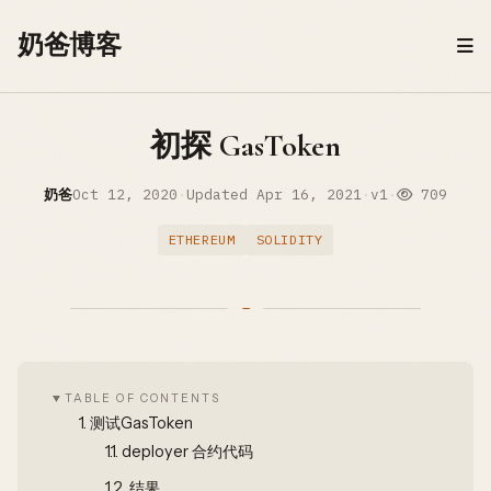
Skip to content
奶爸博客
初探 GasToken
奶爸
Oct 12, 2020
·
Updated
Apr 16, 2021
·
v1
·
709
ETHEREUM
SOLIDITY
TABLE OF CONTENTS
1.
测试GasToken
1.1.
deployer 合约代码
1.2.
结果