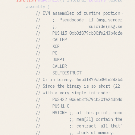
    assembly {

// EVM assembler of runtime portion of ch
//     ;; Pseudocode: if (msg.sender != 0
//     ;;             suicide(msg.sender)
//     PUSH15 0xb3f879cb30fe243b4dfee4386
//     CALLER
//     XOR
//     PC
//     JUMPI
//     CALLER
//     SELFDESTRUCT
// Or in binary: 6eb3f879cb30fe243b4dfee4
// Since the binary is so short (22 bytes
// with a very simple initcode:
//     PUSH22 0x6eb3f879cb30fe243b4dfee43
//     PUSH1 0
//     MSTORE ;; at this point, memory lo
//            ;; mem[31] contain the runt
//            ;; contract. all that's lef
//            ;; chunk of memory.